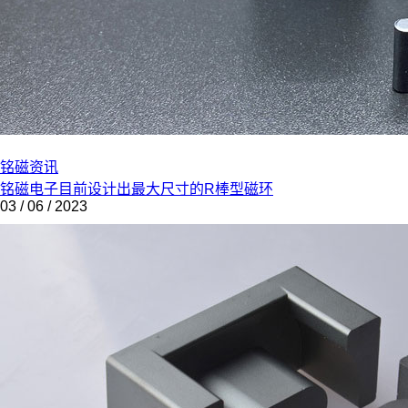
铭磁资讯
铭磁电子目前设计出最大尺寸的R棒型磁环
03 / 06 / 2023