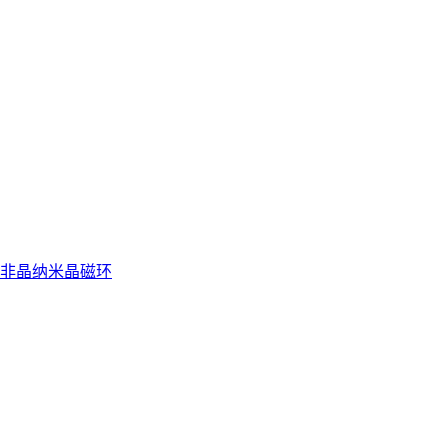
非晶纳米晶磁环